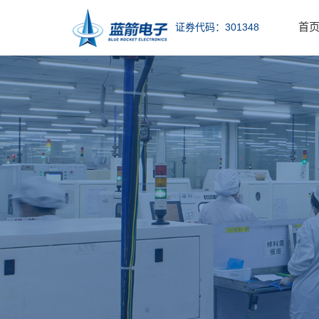
首
证券代码：301348