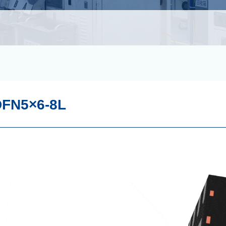
DFN5×6-8L