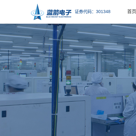
首
证券代码：301348