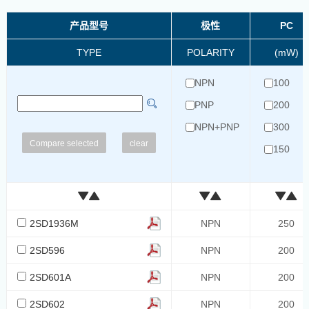
产品型号
极性
PC
TYPE
POLARITY
(mW)
NPN
100
PNP
200
NPN+PNP
300
clear
150
250
310
350
2SD1936M
NPN
250
330
2SD596
NPN
200
500
2SD601A
NPN
200
400
375
2SD602
NPN
200