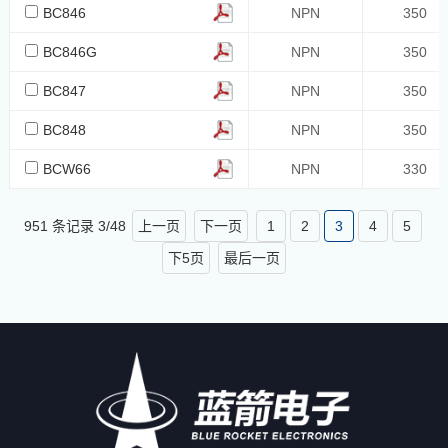
BC846
NPN
350
750
BC846G
NPN
350
-1000
830
BC847
NPN
350
800
BC848
NPN
350
1500
BCW66
NPN
330
1250
25000
951 条记录
3
/
48
上一页
下一页
1
2
3
4
5
36000
下5页
最后一页
40000
1600
30000
1750
75000
80000