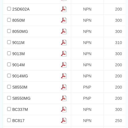
333
2SD602A
NPN
200
225
8050M
NPN
300
450
8050MG
NPN
300
-300
9011M
NPN
310
1300
1000
9013M
NPN
300
1350
9014M
NPN
200
900
9014MG
NPN
200
550
S8550M
PNP
200
600
S8550MG
PNP
1200
200
2000
BC337M
NPN
300
650
BC817
NPN
250
625