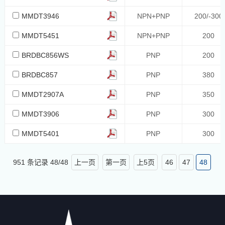
333
MMDT3946
NPN+PNP
200/-300
225
MMDT5451
NPN+PNP
200
450
BRDBC856WS
PNP
200
-300
BRDBC857
PNP
380
1300
1000
MMDT2907A
PNP
350
1350
MMDT3906
PNP
300
900
MMDT5401
PNP
300
550
600
951 条记录
48
/
48
上一页
第一页
上5页
46
47
48
1200
2000
650
625