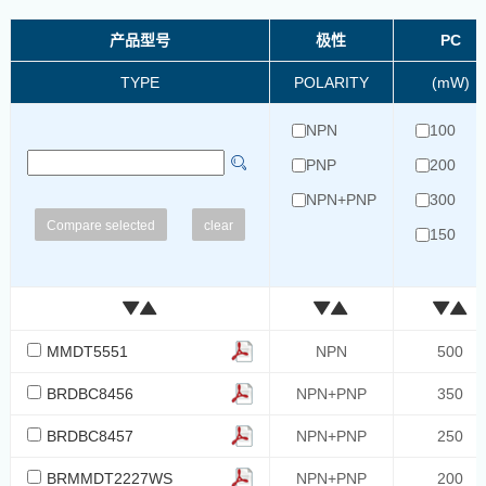
产品型号
极性
PC
TYPE
POLARITY
(mW)
NPN
100
PNP
200
NPN+PNP
300
clear
150
250
310
350
MMDT5551
NPN
500
330
BRDBC8456
NPN+PNP
350
500
BRDBC8457
NPN+PNP
250
400
375
BRMMDT2227WS
NPN+PNP
200