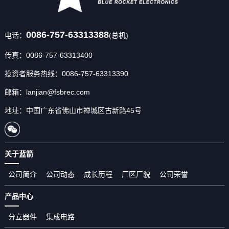
0086-757-63313388
电话：
(总机)
传真：0086-757-63313400
投资者服务热线：0086-757-63313390
邮箱：lanjian@fsbrec.com
地址：中国广东省佛山市禅城区古新路45号
关于蓝箭
公司简介
公司动态
成长历程
厂区厂貌
公司荣誉
产品中心
分立器件
集成电路