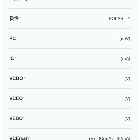
极性
：
POLARITY
PC
：
(mW)
IC
：
(mA)
VCBO
：
(V)
VCEO
：
(V)
VEBO
：
(V)
VCE(sat)
：
(V) IC(mA) IB(mA)