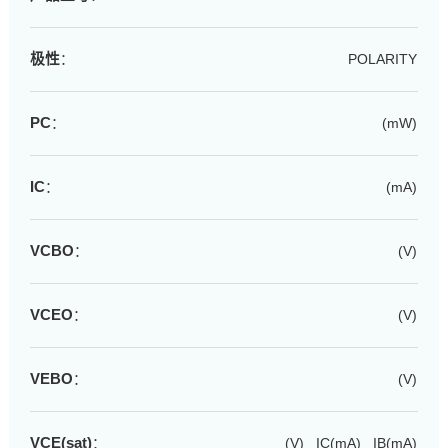
极性
：
POLARITY
PC
：
(mW)
IC
：
(mA)
VCBO
：
(V)
VCEO
：
(V)
VEBO
：
(V)
VCE(sat)
：
(V) IC(mA) IB(mA)