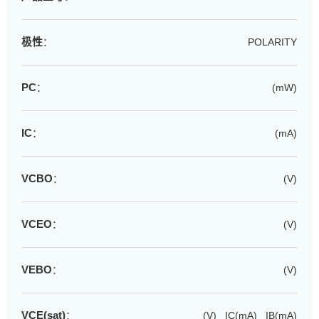
极性
：
POLARITY
PC
：
(mW)
IC
：
(mA)
VCBO
：
(V)
VCEO
：
(V)
VEBO
：
(V)
VCE(sat)
：
(V) IC(mA) IB(mA)