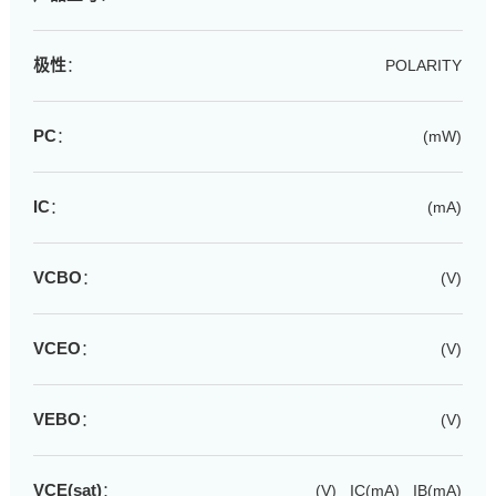
极性
：
POLARITY
PC
：
(mW)
IC
：
(mA)
VCBO
：
(V)
VCEO
：
(V)
VEBO
：
(V)
VCE(sat)
：
(V) IC(mA) IB(mA)