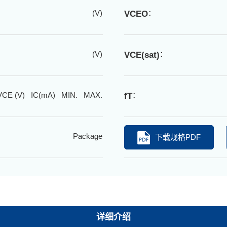
(V)
：
VCEO
(V)
：
VCE(sat)
VCE (V) IC(mA) MIN. MAX.
：
fT
Package
下载规格PDF
详细介绍