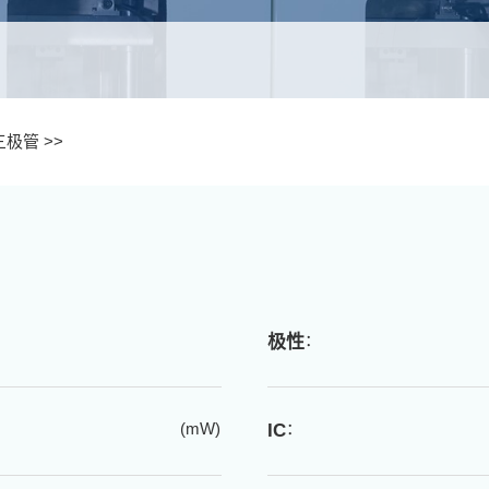
三极管 >>
：
极性
(mW)
：
IC