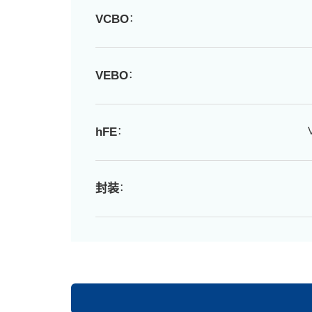
：
VCBO
：
VEBO
：
hFE
：
封装