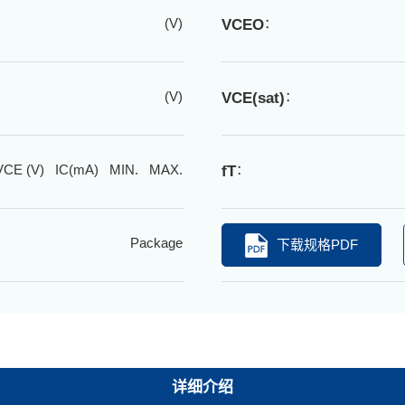
(V)
：
VCEO
(V)
：
VCE(sat)
VCE (V) IC(mA) MIN. MAX.
：
fT
Package
下载规格PDF
详细介绍