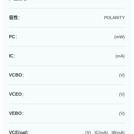
极性
：
POLARITY
PC
：
(mW)
IC
：
(mA)
VCBO
：
(V)
VCEO
：
(V)
VEBO
：
(V)
VCE(sat)
：
(V) IC(mA) IB(mA)