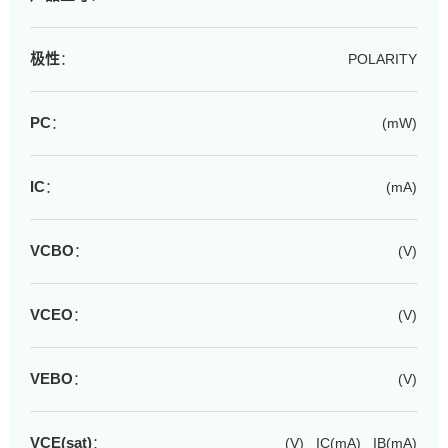
极性
：
POLARITY
PC
：
(mW)
IC
：
(mA)
VCBO
：
(V)
VCEO
：
(V)
VEBO
：
(V)
VCE(sat)
：
(V) IC(mA) IB(mA)