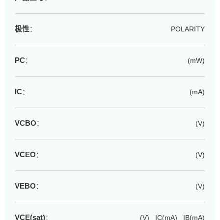
极性
：
POLARITY
PC
：
(mW)
IC
：
(mA)
VCBO
：
(V)
VCEO
：
(V)
VEBO
：
(V)
VCE(sat)
：
(V) IC(mA) IB(mA)