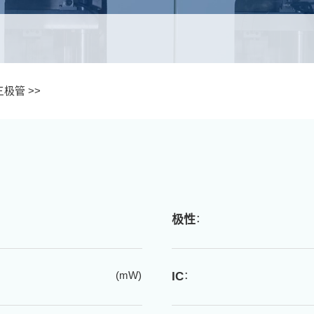
三极管 >>
：
极性
(mW)
：
IC