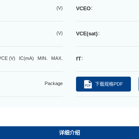
(V)
：
VCEO
(V)
：
VCE(sat)
VCE (V) IC(mA) MIN. MAX.
：
fT
Package
下载规格PDF
详细介绍