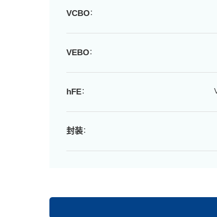
：
VCBO
：
VEBO
：
hFE
：
封装