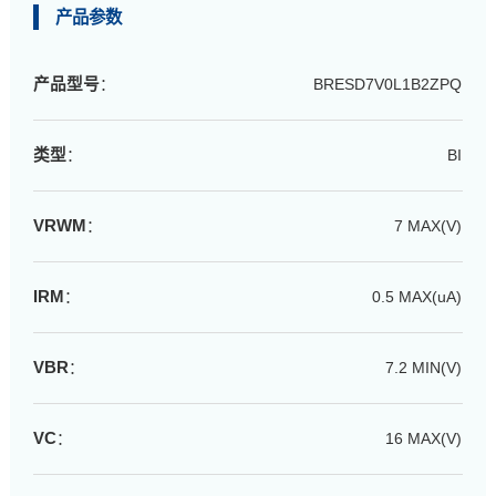
产品参数
产品型号
：
BRESD7V0L1B2ZPQ
类型
：
BI
VRWM
：
7 MAX(V)
IRM
：
0.5 MAX(uA)
VBR
：
7.2 MIN(V)
VC
：
16 MAX(V)