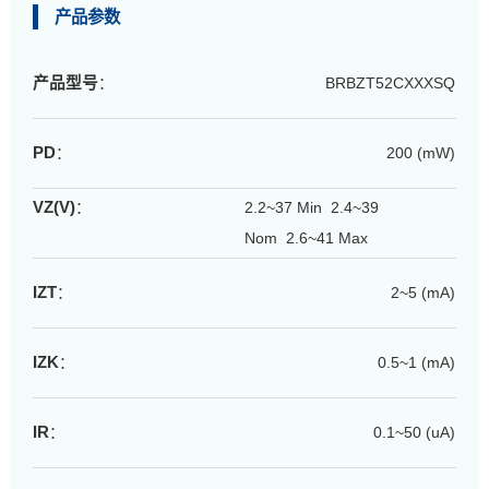
产品参数
产品型号
：
BRBZT52CXXXSQ
PD
：
200 (mW)
VZ(V)
：
2.2~37 Min 2.4~39
Nom 2.6~41 Max
IZT
：
2~5 (mA)
IZK
：
0.5~1 (mA)
IR
：
0.1~50 (uA)