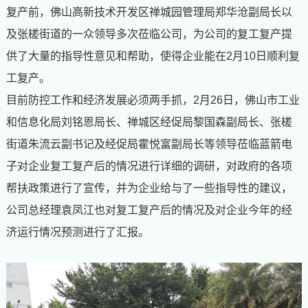
复产前，佛山高新技术开发区禅城园管理局郑华沧副局长以
及张槎街道的一众领导多次莅临公司，为公司的复工复产提
供了大量的指导性意见和帮助，使得企业能在
2
月
10
日顺利复
工复产。
目前防控工作和经济发展必须两手抓，
2
月
26
日，佛山市工业
和信息化局刘铭恩局长、禅城区经促局黎国森副局长、张槎
街道朱流云副书记及经促局霍悦富副局长等领导莅临蓝箭电
子对企业复工复产后的情况进行详细的调研，对政府的各项
帮扶政策进行了宣传，并为企业给与了一些指导性的建议，
公司总经理袁凤江也对复工复产后的情况及对企业今年的经
济运行情况预测进行了汇报。