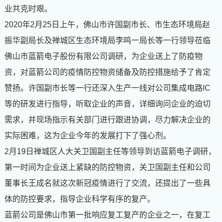
业共克时艰。
2020
年
2
月
25
日上午，佛山市许国副市长、市生态环境局赵
振华副局长及禅城区生态环境局李鸣一局长等一行领导莅临
佛山市蓝箭电子股份有限公司调研，为企业送上了防疫物
资，对蓝箭公司的疫情防控物资储备及防控措施给予了肯定
赞扬。许国副市长等一行还深入生产一线对公司集成电路
IC
等的研发进行指导，听取企业的声音，详细询问企业的迫切
需求，并现场指示有关部门进行跟进协调，尽力解决企业的
实际困难，这为企业今年的发展打下了强心剂。
2
月
19
日禅城区人大关卫国副主任等领导到访蓝箭电子调研，
第一时间为企业送上紧缺的防控物资，关卫国副主任和公司
董事长王成名就这次新冠疫情进行了交流，还提出了一些具
体的防控要求，指导企业科学有序的复产。
蓝箭公司是佛山市第一批响应复工复产的企业之一，在复工