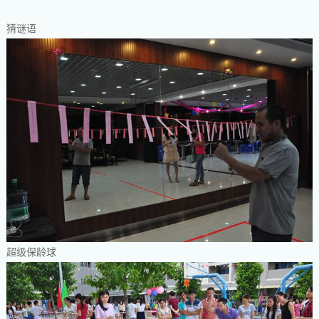
猜谜语
超级保龄球