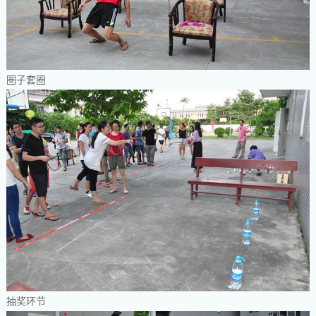
圈子套圈
抽奖环节