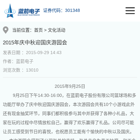
证券代码：301348
当前位置：
首页
>
文化活动
2015年庆中秋迎国庆游园会
发表日期 ：2015-09-29 14:43
作者：蓝箭电子
浏览次数 ：13010
2015
9
25
年
月
日
9
25
14:30-16:00
月
日下午
，在蓝箭电子股份有限公司篮球场和多
10
功能厅举办了庆中秋迎国庆游园会，本次游园会共有
个小游戏此外
还有现金抽奖环节，同事们都积极参与其中并获得了各种小礼品，大
家在玩的过程中尽情放松自己，赢得了欢乐赢得了礼品。公司尽可能
让员工感受到节日的喜悦，也祝愿员工能有个愉快的中秋以及国庆。